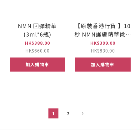
NMN 回彈精華
【原裝香港行貨 】10
(3ml*6瓶)
秒 NMN護膚精華微雕
粉 (3g*10支)
HK$388.00
HK$399.00
HK$660.00
HK$830.00
加入購物車
加入購物車
1
2