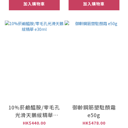
加入購物車
加入購物車
10%菸鹼醯胺/零毛孔
御齡鋼筋塑駐顏霜
光滑天鵝紱精華
e50g
e30ml
HK$440.00
HK$478.00