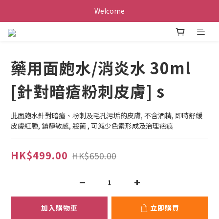
Welcome
藥用面皰水/消炎水 30ml
[針對暗瘡粉刺皮膚] s
此面皰水針對暗瘡、粉刺及毛孔污垢的皮膚, 不含酒精, 即時舒緩
皮膚紅腫, 鎮靜敏感, 殺菌 , 可減少色素形成及治理疤痕
HK$499.00
HK$650.00
加入購物車
立即購買