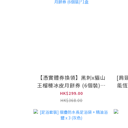
【憑實體券換領】黑刺x貓山
[肩
王榴槤冰皮月餅券 (6個裝)*1
能恆
盒
HK$299.00
HK$368.00