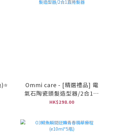
)⭐
Ommi care - [精選禮品] 電
氣石陶瓷頭髮造型器/2合1直
捲髮器
HK$298.00