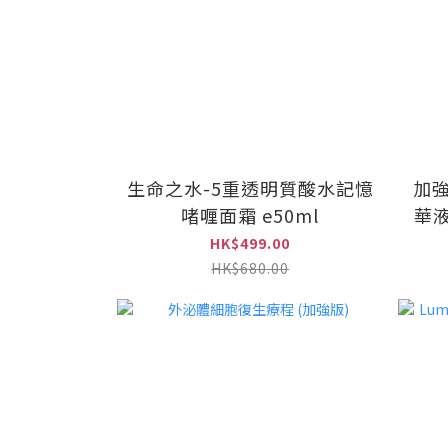
生命之水-5重透明質酸水記憶
加
啫喱面霜 e50ml
華液
HK$499.00
HK$680.00