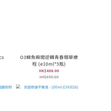
cs
O3鱘魚瞬間逆轉青春精華療
程 (e10ml*5瓶)
HK$488.00
HK$690.00