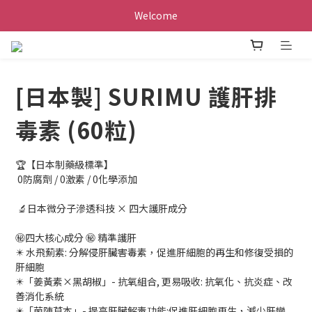
Welcome
[日本製] SURIMU 護肝排
毒素 (60粒)
🏆【日本制藥級標準】
 0防腐劑 / 0激素 / 0化學添加
 🔬日本微分子滲透科技 × 四大護肝成分
㊙️四大核心成分 ㊙️ 精準護肝
✴️ 水飛薊素: 分解侵肝臟害毒素，促進肝細胞的再生和修復受損的
肝細胞
✴️「姜黃素×黑胡椒」- 抗氧組合, 更易吸收: 抗氧化、抗炎症、改
善消化系統
✴️「茵陳草本」- 提高肝臟解毒功能:促進肝細胞再生，減少肝變