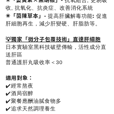
抗氧組合, 更易吸
收, 抗氧化、抗炎症、改善消化系統
✴️「茵陳草本」-
:
提高肝臟解毒功能
促進
肝細胞再生，減少肝變硬、肝脂肪等。
💡獨家「微分子包覆技術」直達肝細胞
日本實驗室黑科技破壁傳輸，活性成分直
送肝區
普通護肝丸吸收率＜30
適用對象：
✔️經常熬夜
✔️酒局宿醉
✔️聚餐應酬油膩食物多
✔️追求天然調理養生