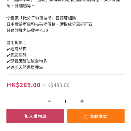
硬、肝脂肪等。
💡獨家「微分子包覆技術」直達肝細胞
日本實驗室黑科技破壁傳輸，活性成分直送肝區
普通護肝丸吸收率＜30
適用對象：
✔️經常熬夜
✔️酒局宿醉
✔️聚餐應酬油膩食物多
✔️追求天然調理養生
HK$289.00
HK$480.00
加入購物車
立即購買