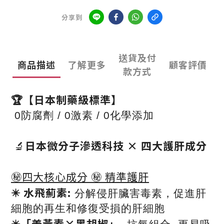
分享到
送貨及付
商品描述
了解更多
顧客評價
款方式
🏆【日本制藥級標準】
0防腐劑 / 0激素 / 0化學添加
日本微分子滲透科技 × 四大護肝成分
🔬
㊙️四大核心成分 ㊙️ 精準護肝
✴️ 水飛薊素:
分解侵肝臟害毒素，促進肝
細胞的再生和修復受損的肝細胞
✴️「姜黃素×黑胡椒」-