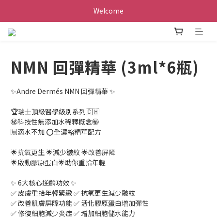
Welcome
NMN 回彈精華 (3ml*6瓶)
✨Andre Dermés NMN 回彈精華 ✨
🏆️瑞士頂級醫學級別系列🇨🇭
㊙️科技性無添加水稀釋概念㊙️
🈚滴水不加 ⭕全濃縮精華配方
🌟抗氧更生 🌟減少皺紋 🌟改善屏障
🌟啟動膠原蛋白🌟助你重拾年輕
✨ 6大核心逆齡功效 ✨
✅ 皮膚重拾年輕緊緻 ✅ 抗氧更生減少皺紋
✅ 改善肌膚屏障功能 ✅ 活化膠原蛋白增加彈性
✅ 修復細胞減少炎症 ✅ 增加細胞儲水能力