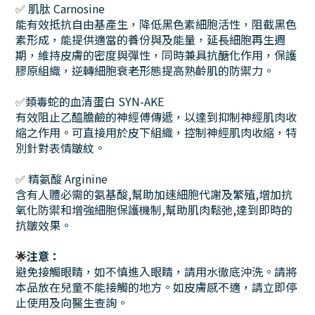
✅
肌肽 Carnosine
能有效抵抗自由基產生，降低黑色素細胞活性，阻截黑色
素形成，能提供適當的養份與及能量，延長細胞再生週
期，維持皮膚的密度與彈性，同時兼具抗醣化作用，保護
膠原組織，逆轉細胞衰老形態提高熟齡肌的防禦力。
✅
類毒蛇的血清蛋白 SYN-AKE
有效阻止乙醯膽鹼的神經傅傳遞，以達到抑制神經肌肉收
縮之作用。可直接用於皮下組織，控制神經肌肉收縮，特
別針對表情皺紋。
✅
精氨酸 Arginine
含有人體必需的氨基酸,幫助加速細胞代謝及繁殖,增加抗
氧化防禦和增強細胞保護機制,幫助肌肉鬆弛,達到即時的
抗皺效果。
🌟
注意：
避免接觸眼睛，如不慎進入眼睛，請用水徹底沖洗。請將
本品放在兒童不能接觸的地方。如皮膚感不適，請立即停
止使用及向醫生查詢。