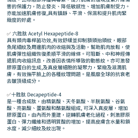
害的保護力，防止發炎、降低敏感性、增加肌膚耐受力。
亦能加速肌膚修復,具有鎮靜、平滑、保濕和提升肌肉緊
緻度的好處。
✅
六胜肽 Acetyl Hexapeptide-8
具有類肉毒桿菌功效,有效舒緩並抑制額頭抬頭紋，眼部
魚尾細紋及周邊肌肉的收縮與及活動，幫助肌肉放鬆，使
肌膚彈性組織恢復柔順平滑的線條。可阻斷、中和神經傳
遞肌肉收縮訊息，改善因表情所導致的動態紋。亦可激發
膠原蛋白的生成,及真皮層細胞的凝聚力，緊緻及滋潤肌
膚，有效撫平臉上的各種紋理問題。是風靡全球的抗衰老
去皺頂級成分。
✅
十胜肽 Decapeptide-4
是一種合成肽，由精氨酸、天冬氨酸、半胱氨酸、谷氨
酸、亮氨酸、蛋氨酸和酪氨酸組成, 可深入真皮層，增加
膠原蛋白，由內而外重建，逆轉肌膚老化過程，刺激膠原
蛋白、彈力纖維和透明質酸的增加，提高皮膚含水量和鎖
水度，減少細紋及紋出現。