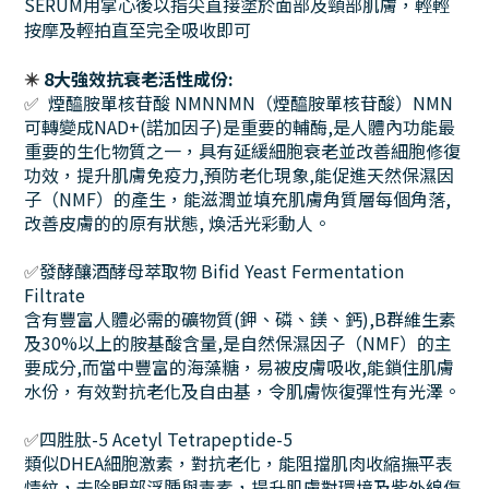
SERUM用掌心後以指尖直接塗於面部及頸部肌膚，輕輕
按摩及輕拍直至完全吸收即可
✴️
8大強效抗衰老活性成份:
✅
​煙醯胺單核苷酸 NMN​NMN（煙醯胺單核苷酸）NMN
可轉變成NAD+(諾加因子)是重要的輔酶,是人體內功能最
重要的生化物質之一，具有延緩細胞衰老並改善細胞修復
功效，提升肌膚免疫力,預防老化現象,能促進天然保濕因
子（NMF）的產生，能滋潤並填充肌膚角質層每個角落,
改善皮膚的的原有狀態, 煥活光彩動人。
✅
發酵釀酒酵母萃取物 Bifid Yeast Fermentation
Filtrate
含有豐富人體必需的礦物質(鉀、磷、鎂、鈣),B群維生素
及30%以上的胺基酸含量,是自然保濕因子（NMF）的主
要成分,而當中豐富的海藻糖，易被皮膚吸收,能鎖住肌膚
水份，有效對抗老化及自由基，令肌膚恢復彈性有光澤。
✅
四胜肽-5 Acetyl Tetrapeptide-5
類似DHEA細胞激素，對抗老化，能阻擋肌肉收縮撫平表
情紋，去除眼部浮腫與毒素，提升肌膚對環境及紫外線傷