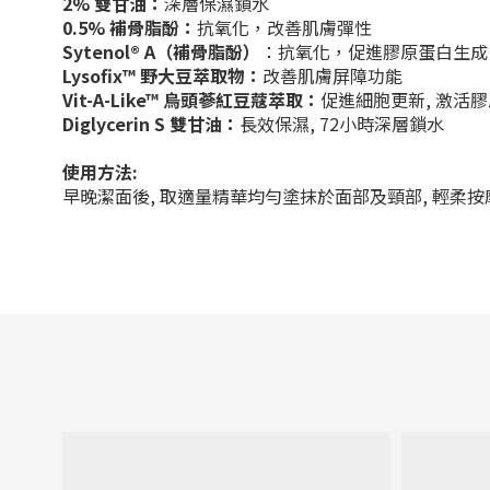
2% 雙甘油：
深層保濕鎖水
0.5% 補骨脂酚：
抗氧化，改善肌膚彈性
Sytenol® A（補骨脂酚）
：抗氧化，促進膠原蛋白生成
Lysofix™ 野大豆萃取物：
改善肌膚屏障功能
Vit-A-Like™ 烏頭蔘紅豆蔻萃取：
促進細胞更新, 激活
Diglycerin S 雙甘油：
長效保濕, 72小時深層鎖水
使用方法:
早晚潔面後, 取適量精華均勻塗抹於面部及頸部, 輕柔