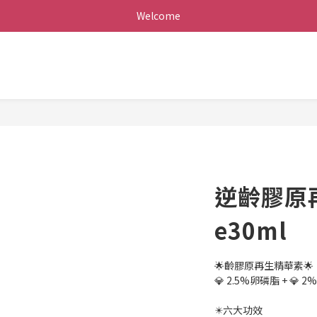
Welcome
逆齡膠原
e30ml
🌟齡膠原再生精華素🌟
💎 2.5%卵磷脂 + 💎 
✴️六大功效