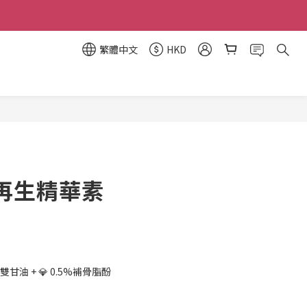
繁體中文
HKD
立即購買
再生精華素
2%雙甘油 + 💎 0.5%補骨脂酚