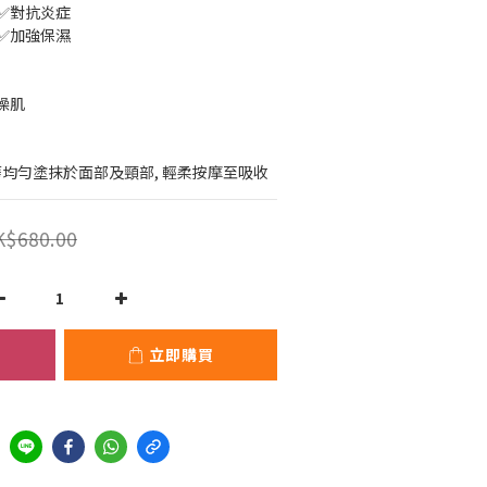
 ✅對抗炎症
 ✅加強保濕
燥肌
華均勻塗抹於面部及頸部, 輕柔按摩至吸收
K$680.00
立即購買