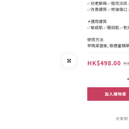
✅抗老緊緻 ✅提亮淡斑
✅改善膚質 ✅修復傷口
✴️適用膚質
✅敏感肌 ✅脆弱肌 ✅乾
使用方法:
早晚潔面後, 取適量精
HK$498.00
H
加入購物車
分享到