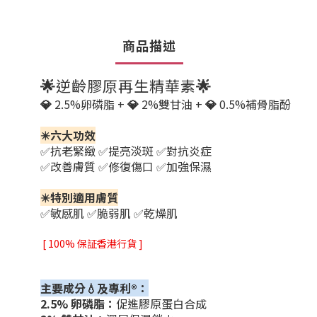
商品描述
🌟
逆齡膠原再生精華素
🌟
💎
2.5%卵磷脂 +
💎
2%雙甘油 +
💎
0.5%補骨脂酚
✴️六大功效
✅抗老緊緻 ✅提亮淡斑 ✅對抗炎症
✅改善膚質 ✅修復傷口 ✅加強保濕
✴️特別適用膚質
✅敏感肌 ✅脆弱肌 ✅乾燥肌
[ 100% 保証香港行貨 ]
主要成分💧及專利®️：
2.5% 卵磷脂：
促進膠原蛋白合成