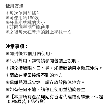
使用方法
✴️每次使用前搖勻
✴️可使用約160次
✴️分量小核桃的大小
✴️頭兩個星期早晚使用
✴️之後每天在乾淨的腳上塗抹一次
注意事項：
✴️
開封後
12
個月內使用。
✴️
只供外用，詳情請參閱包裝上說明。
✴️
避免接觸眼、口、鼻，如接觸請用水徹底沖洗。
✴️
請放在兒童接觸不到的地方
✴️
遠離熱源或火焰，請存放於陰涼地方。
✴️
如有任何不適，請停止使用並諮詢醫生。
✴️
【本店所有產品均貼有香港代理鐳射標籤，保證
100%
原裝正品行貨】