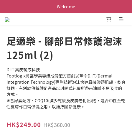
Welcome
足適樂 - 腳部日常修護泡沫
125ml (2)
D.I.T.真皮輸液科技
Footlogix將醫學美容級成份配方首創以革命D.I.T.(Dermal 
Integration Technology)專利技術泡沬快速直接滲透肌膚，乾爽
舒適，有別於傳統護足產品以封閉式包覆所帶來油膩不易吸收的
方式。
✴️含尿素配方、COQ10(減少乾紋及皮膚老化出現)，適合中性至乾
性皮膚作日常保濕之用，以維持腳部健康。
HK$249.00
HK$360.00