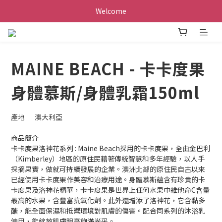
Welcome
MAINE BEACH - 卡卡度果
身體慕斯/身體乳霜150ml
產地	澳大利亞
商品簡介	
卡卡度果洛神花系列 : Maine Beach採用的卡卡度果，全由金巴利
（Kimberley）地區的原住民藉著傳統智慧和多年經驗，以人手
採摘果實，做就可持續發展的企業。澳洲北部的原住民自古以來
已經使用卡卡度果作美容和治療用途。身體慕斯蘊含有珍貴的卡
卡度果及洛神花精華，卡卡度果是世界上任何水果中維他命C含量
最高的水果，含豐富抗氧化劑。此外還增添了洛神花，它含黏多
醣，能全面保濕和抵禦環境對肌膚的傷害。配合同系列的沐浴乳
使用，能綻放肌膚明亮飽滿光采。