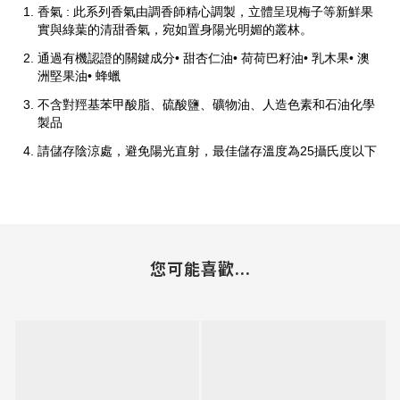
香氣 : 此系列香氣由調香師精心調製，立體呈現梅子等新鮮果
實與綠葉的清甜香氣，宛如置身陽光明媚的叢林。
通過有機認證的關鍵成分• 甜杏仁油• 荷荷巴籽油• 乳木果• 澳
洲堅果油• 蜂蠟
不含對羥基苯甲酸脂、硫酸鹽、礦物油、人造色素和石油化學
製品
請儲存陰涼處，避免陽光直射，最佳儲存溫度為25攝氏度以下
您可能喜歡...