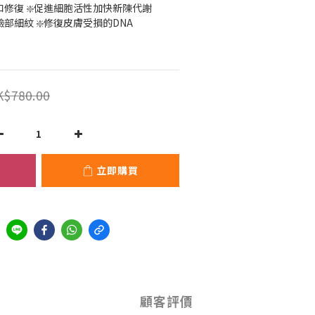
和修復 ❇️促進細胞活性加快新陳代謝 
部細紋 ❇️修復皮膚受損的DNA
K$780.00
立即購買
顧客評價