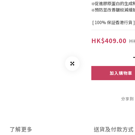
❇️促進膠原蛋白的生成
❇️預防並改善皺紋減緩臉
 [ 100% 保証香港行貨 ]
HK$409.00
H
加入購物車
分享到
了解更多
送貨及付款方式