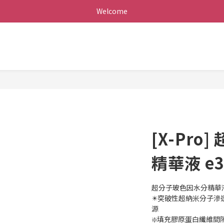
Welcome
[X-Pr
精華液 e3
超分子玻色因水分精華液 
✴️突破性超納米分子滲
源
❇️填充膠原蛋白纖維間隙