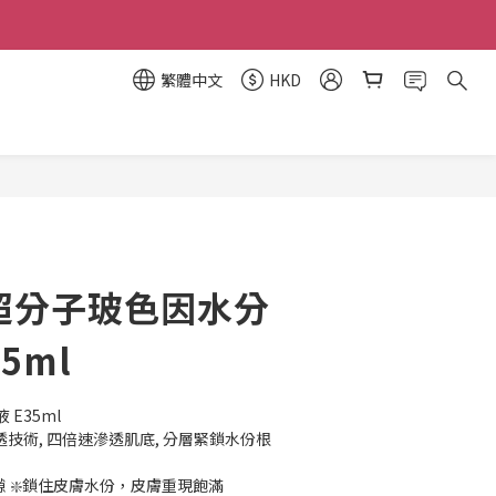
繁體中文
HKD
立即購買
o] 超分子玻色因水分
5ml
E35ml
透技術, 四倍速滲透肌底, 分層緊鎖水份根
 ❇️鎖住皮膚水份，皮膚重現飽滿 