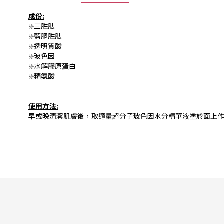
成份:
❇️
三胜肽
❇️
藍胴胜肽
❇️
透明質酸
❇️
玻色因
❇️
水解膠原蛋白
❇️
精氨酸
使用方法:
早或晚清潔肌膚後，取適量超分子玻色因水分精華液塗於面上