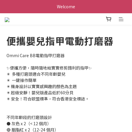
Welcome
便攜嬰兒指甲電動打磨器
Ommi Care BB電動指甲打磨器
✨便攜方便，隨時隨地給寶寶修剪鋒利的指甲✨
✴️  多種打磨頭適合不同年齡嬰兒
✴️  一鍵操作簡單
✴️ 機身設計以寶寶感興趣的顏色為主題
✴️ 超級安靜！嬰兒版產品低於60分貝
✴️ 安全！符合歐盟標準，符合香港安全標誌。
不同年齡段的打磨頭設計
⚫️ 灰色 x 2（< 12 個月）
🔴 胭脂紅 x 2（12-24 個月）