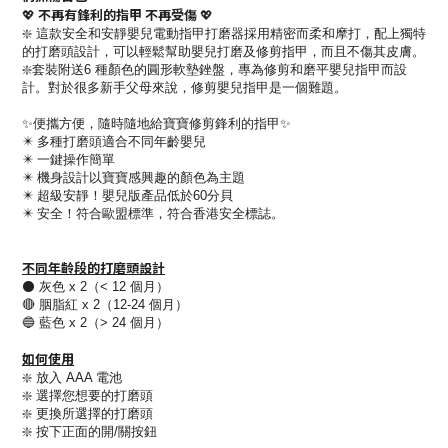
不再有鋒利的指甲 不再受傷
💖
💖
❇️ 這款安全和安靜嬰兒電動指甲打磨器採用精密而柔和摩打，配上獨特
的打磨頭設計，可以輕鬆幫助嬰兒打磨及修剪指甲，而且不傷其皮膚。
❇️套裝附送6 種顏色的圓形軟墊銼盤，專為修剪和磨平嬰兒指甲而設
計。對於很多新手父母來說，修剪嬰兒指甲是一個難題。
✨便攜方便，隨時隨地給寶寶修剪鋒利的指甲✨
✴️ 多種打磨頭適合不同年齡嬰兒
✴️ 一鍵操作簡單
✴️ 機身設計以寶寶感興趣的顏色為主題
✴️ 超級安靜！嬰兒版產品低於60分貝
✴️ 安全！符合歐盟標準，符合香港安全標誌。
不同年齡段的打磨頭設計
⚫️ 灰色 x 2（< 12 個月）
🔴 胭脂紅 x 2（12-24 個月）
🔵 藍色 x 2（> 24 個月）
如何使用
❇️ 放入 AAA 電池​
❇️ 選擇您想要的打磨頭
❇️ 更換所選擇的打磨頭
❇️ 按下正面的開/關按鈕