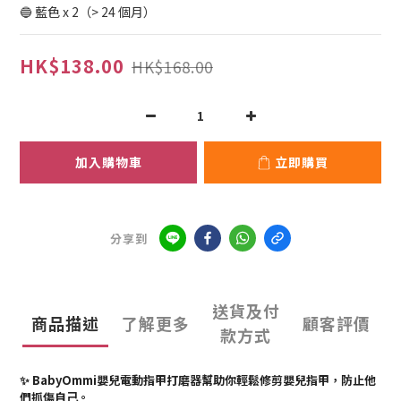
🔵 藍色 x 2（> 24 個月）
HK$138.00
HK$168.00
加入購物車
立即購買
分享到
送貨及付
商品描述
了解更多
顧客評價
款方式
✨ BabyOmmi嬰兒電動指甲打磨器幫助你輕鬆修剪嬰兒指甲，防止他
們抓傷自己。