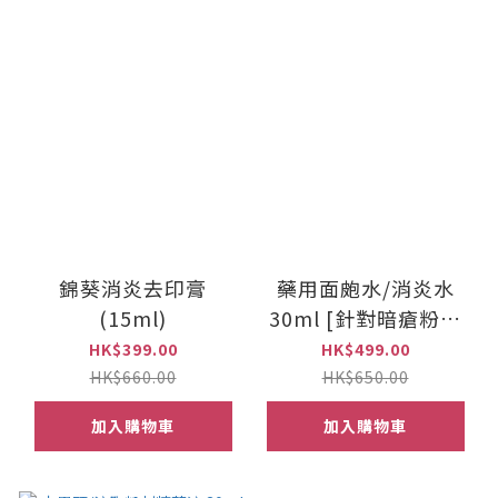
錦葵消炎去印膏
藥用面皰水/消炎水
(15ml)
30ml [針對暗瘡粉刺
皮膚] s
HK$399.00
HK$499.00
HK$660.00
HK$650.00
加入購物車
加入購物車